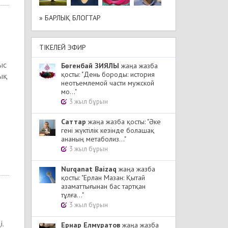
» БАРЛЫҚ БЛОГТАР
ТІКЕЛЕЙ ЭФИР
ыс
Бөгенбай ЗИЯЛЫ
жаңа жазба
қосты: "День бороды: история
ық
неотъемлемой части мужской
мо..."
3 жыл бұрын
Cаттар
жаңа жазба қосты: "Әке
гені жүктілік кезінде болашақ
ананың метаболиз..."
3 жыл бұрын
Nurqanat Baizaq
жаңа жазба
қосты: "Ерлан Мазан: Қытай
азаматтығынан бас тартқан
тұлға..."
3 жыл бұрын
.
Ернар Елмуратов
жаңа жазба