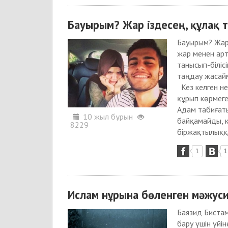
Бауырым? Жар іздесең, құлақ т
Бауырым? Жар 
жар менен арт
танысып-біліс
таңдау жасай
Кез келген не
құрып көрмеге
Адам табиғаты
10 жыл бұрын
байқамайды, к
8229
біржақтылыққа
1
1
Ислам нұрына бөленген мәжус
Баязид Биста
бару үшін үйі