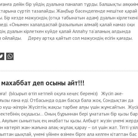
анға дейін бір үйдің дуалына паналап тұрды. Балшықты аяқкиім
старына сүртіп тазалайды. Жаңбыр бәсеңдегенде мешітке қарай
. Бір кезде мәжусидің (отқа табынатын адам) дуалын кірлеткені
кінеді. «Онымен халалдаспай (разылығын алмай) қалай намаз оқи
дің дуалын кірлеткен күйде қалай Аллаһу та’аланың алдында
 ойлайды. Дереу артқа қайтып сол мәжусидің есігін қағады.
махаббат деп осыны айт!!!
иға! (Ысырып өтіп кетпей оқуға кеңес береміз) Жүсіп әке-
ғызы ғана еді. Отбасында одан басқа бала жоқ. Сондықтан да
р күш-жігерін Жүсіптің жақсы тәрбие алуы үшін жұмсайтын. Жүсі
ктебінің оқушысы... Оның бұрыннан бері ұнататын бір қызы бар
м. Аяулым сыныптың ең инабатты қызы. Албырт жүзін үнемі жерд
н көтеріп жан-жағына алақ-жұлақ қарау – ол үшін жат. Тіпті үзіл
ыптан шықпай, үнемі үйінен өзімен бірге ала келген кітаптан бас