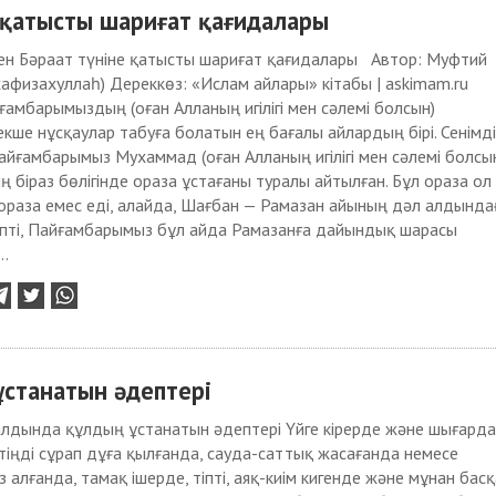
 қатысты шариғат қағидалары
ен Бәраат түніне қатысты шариғат қағидалары Автор: Муфтий
хафизахуллаһ) Дереккөз: «Ислам айлары» кітабы | askimam.ru
амбарымыздың (оған Алланың игілігі мен сәлемі болсын)
екше нұсқаулар табуға болатын ең бағалы айлардың бірі. Сенімд
йғамбарымыз Мухаммад (оған Алланың игілігі мен сәлемі болсы
 біраз бөлігінде ораза ұстағаны туралы айтылған. Бұл ораза ол
 ораза емес еді, алайда, Шағбан — Рамазан айының дәл алдында
епті, Пайғамбарымыз бұл айда Рамазанға дайындық шарасы
..
станатын әдептері
лдында құлдың ұстанатын әдептері Үйге кірерде және шығарда
іңді сұрап дұға қылғанда, сауда-саттық жасағанда немесе
 алғанда, тамақ ішерде, тіпті, аяқ-киім кигенде және мұнан бас