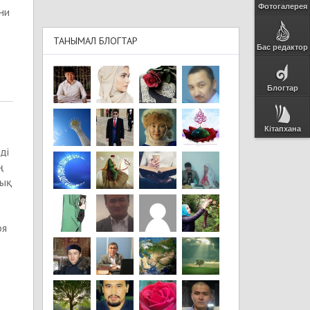
Фотогалерея
ни
ТАНЫМАЛ БЛОГТАР
Бас редактор
Блогтар
Кітапхана
ді
ң
рық
оя