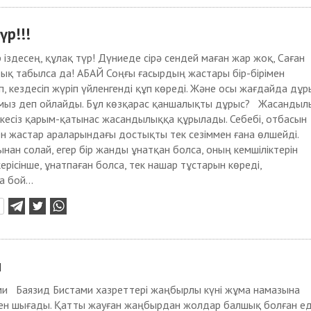
үр!!!
іздесең, құлақ түр! Дүниеде сірә сендей маған жар жоқ, Саған
ық табылса да! АБАЙ Соңғы ғасырдың жастары бір-бірімен
іп, кездесіп жүріп үйленгенді құп көреді. Және осы жағдайда дұр
мыз деп ойлайды. Бұл көзқарас қаншалықты дұрыс? Жасандыл
кесіз қарым-қатынас жасандылыққа құрылады. Себебі, отбасын
н жастар араларындағы достықты тек сезіммен ғана өлшейді.
нан солай, егер бір жанды ұнатқан болса, оның кемшіліктерін
ерісінше, ұнатпаған болса, тек нашар тұстарын көреді,
 бой...
и
ми Баязид Бистами хазреттері жаңбырлы күні жұма намазына
нен шығады. Қатты жауған жаңбырдан жолдар балшық болған еді