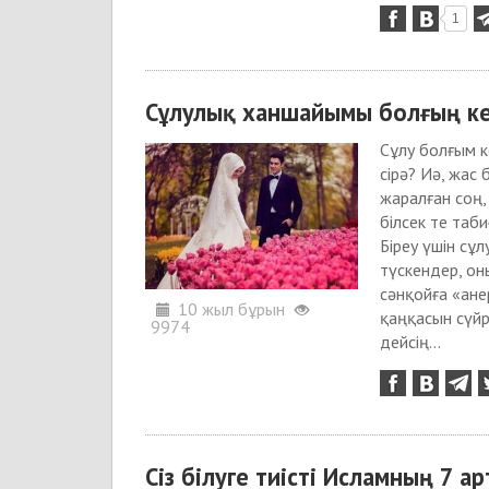
1
Сұлулық ханшайымы болғың кел
Сұлу болғым к
сірә? Иә, жас
жаралған соң, 
білсек те таби
Біреу үшін сұ
түскендер, он
сәнқойға «ане
10 жыл бұрын
қаңқасын сүйр
9974
дейсің...
Сіз білуге тиісті Исламның 7 