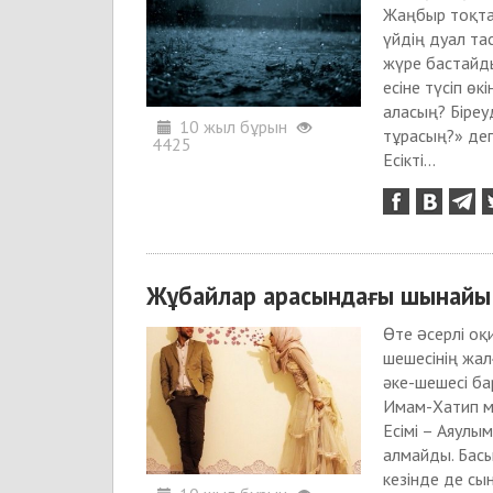
Жаңбыр тоқтағ
үйдің дуал та
жүре бастайды
есіне түсіп ө
аласың? Біреу
10 жыл бұрын
тұрасың?» деп
4425
Есікті...
Жұбайлар арасындағы шынайы 
Өте əсерлі оқ
шешесінің жал
әке-шешесі ба
Имам-Хатип ме
Есімі – Аяулы
алмайды. Басы
кезінде де сын