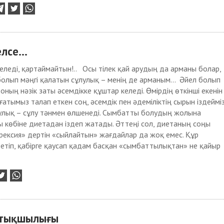
се...
еледі, қартаймайтын!.. Осы тілек қай арудың да арманы болар,
 болып мәңгі қалатын сұлулық – менің де арманым... Әйел болып
оның нәзік заты әсемдікке құштар келеді. Өмірдің өткінші екенін
ғатымыз талап еткен соң, әсемдік пен әдеміліктің сырын іздейміз
лулық – сұлу тәнмен өлшенеді. Сымбатты болудың жолына
ы көбіне диетадан іздеп жатады. Әттеңі сол, диетаның соңы
рексия» дертін «сыйлайтын» жағдайлар да жоқ емес. Құр
етіп, қабірге қаусап қадам басқан «сымбаттылықтан» не қайыр
артықшылығы