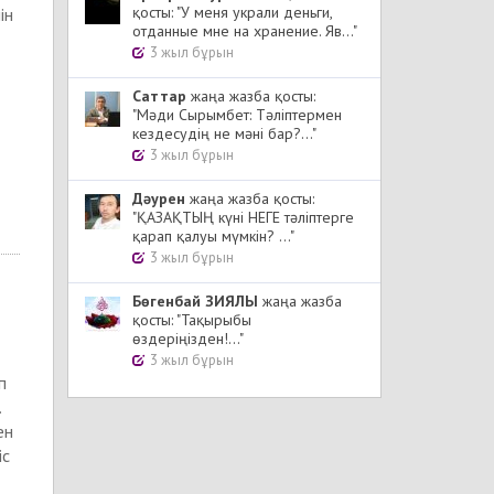
қосты: "У меня украли деньги,
ін
отданные мне на хранение. Яв..."
3 жыл бұрын
Cаттар
жаңа жазба қосты:
"Мәди Сырымбет: Тәліптермен
кездесудің не мәні бар?..."
3 жыл бұрын
Дәурен
жаңа жазба қосты:
"ҚАЗАҚТЫҢ күні НЕГЕ тәліптерге
қарап қалуы мүмкін? ..."
3 жыл бұрын
Бөгенбай ЗИЯЛЫ
жаңа жазба
қосты: "Тақырыбы
өздеріңізден!..."
3 жыл бұрын
п
.
ен
іс