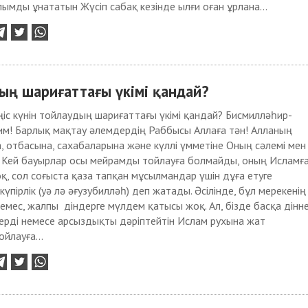
ымды ұнататын Жүсіп сабақ кезінде ылғи оған ұрлана...
ың шариғаттағы үкімі қандай?
іс күнін тойлаудың шариғаттағы үкімі қандай? Бисмилләһир-
им! Барлық мақтау әлемдердің Раббысы Аллаға тән! Алланың
 отбасына, саxабаларына және күллі үмметіне Оның сәлемі мен
н! Кей бауырлар осы мейрамды тойлауға болмайды, оның Исламғ
қ, сол соғыста қаза тапқан мұсылмандар үшін дұға етуге
үпірлік (уә лә әғузубилләһ) деп жатады. Әсілінде, бұл мерекенің
емес, жалпы діндерге мүлдем қатысы жоқ. Ал, бізде басқа дінн
ерді немесе арсыздықты дәріптейтін Ислам руxына жат
йлауға...