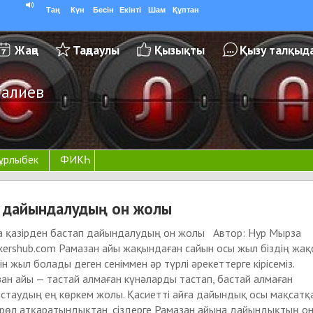
Таң
Күн
Бесін
Екінті
Шам
Құптан
Жаңа
Таңдаулы
Қызықты
Қызу талқыд
галиев
ұрлыбек
ФИКҺ
п дайындалудың он жолы
а қазірден бастап дайындалудың он жолы Автор: Нур Мырза
kershub.com Рамазан айы жақындаған сайын осы жыл біздің жақ
ін жыл болады деген сеніммен әр түрлі әрекеттерге кірісеміз.
зан айы — тастай алмаған күнәларды тастап, бастай алмаған
стаудың ең көркем жолы. Қасиетті айға дайындық осы мақсатқ
 рөл атқаратындықтан, сіздерге Рамазан айына дайындықтың о