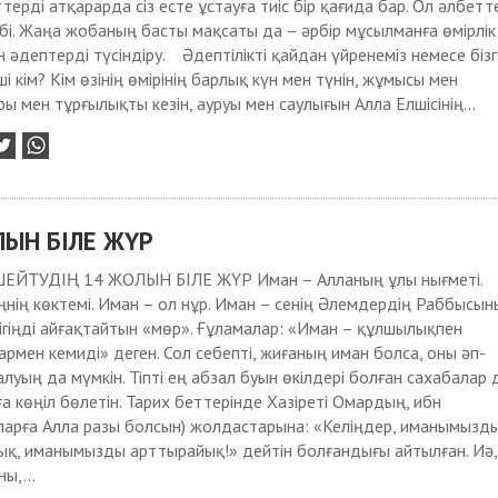
терді атқарарда сіз есте ұстауға тиіс бір қағида бар. Ол әлбетт
і. Жаңа жобаның басты мақсаты да – әрбір мұсылманға өмірлік
 әдептерді түсіндіру. Әдептілікті қайдан үйренеміз немесе бізг
і кім? Кім өзінің өмірінің барлық күн мен түнін, жұмысы мен
ры мен тұрғылықты кезін, ауруы мен саулығын Алла Елшісінің...
ЫН БІЛЕ ЖҮР
ЙТУДІҢ 14 ЖОЛЫН БІЛЕ ЖҮР Иман – Алланың ұлы нығметі.
ңнің көктемі. Иман – ол нұр. Иман – сенің Әлемдердің Раббысы
ндігіңді айғақтайтын «мөр». Ғұламалар: «Иман – құлшылықпен
армен кемиді» деген. Сол себепті, жиғаның иман болса, оны әп-
луың да мүмкін. Тіпті ең абзал буын өкілдері болған сахабалар 
а көңіл бөлетін. Тарих беттерінде Хазіреті Омардың, ибн
ларға Алла разы болсын) жолдастарына: «Келіңдер, иманымызд
ық, иманымызды арттырайық!» дейтін болғандығы айтылған. Иә,
ы,...