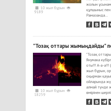
жолын ұсынамы
10 жыл бұрын
құлшыныс пен 
9189
Рамазанда...
"Тозақ оттары жымыңдайды" по
"Тозақ оттары
Янумака күбір
оты!!! А-а-а!
жыл бұрын, о
оқырман қауымн
ойларында жүр
алмай түнде ж
10 жыл бұрын
өмірінен шерл
18259