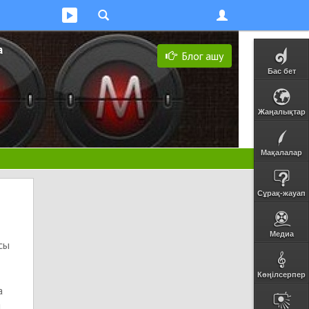
а
Блог ашу
Бас бет
Жаңалықтар
Мақалалар
Сұрақ-жауап
Медиа
сы
Көңілсерпер
а
н