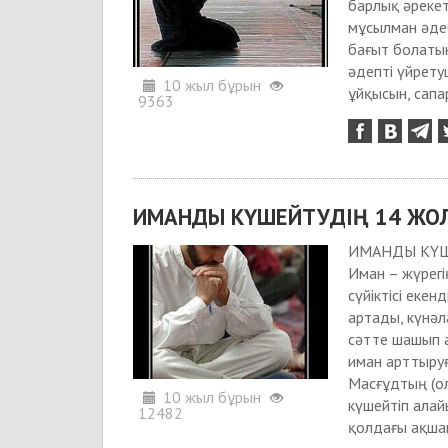
барлық әрекет
мұсылман әдеб
бағыт болатын
әдепті үйретуш
10 жыл бұрын
ұйқысын, сапа
9363
ИМАНДЫ КҮШЕЙТУДІҢ 14 ЖОЛ
ИМАНДЫ КҮШЕ
Иман – жүрегі
сүйіктісі еке
артады, күнәл
сәтте шашып а
иман арттыруғ
Масғұдтың (о
10 жыл бұрын
күшейтіп алай
12482
қолдағы ақшан