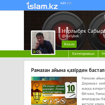
қаз
рус
Нурлыбек Сабыр
@nurlybek
0
Категориясыз
Н
Рамазан айына қазірден баста
Рамазан айын
Дереккөз: see
жаққа өзгерет
Өйткені, Рама
амалдарды ба
жетуде үлкен