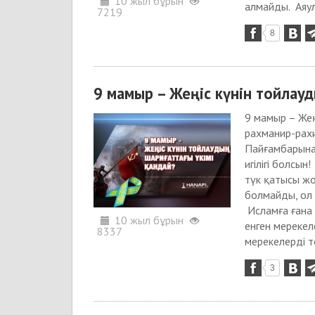
10 жыл бұрын
алмайды. Аяул
7219
8
9 мамыр – Жеңіс күнін тойлауд
9 мамыр – Жең
рахманир-рах
Пайғамбарына,
игілігі болсы
түк қатысы жо
болмайды, ол к
Исламға ғана 
10 жыл бұрын
енген мерекел
8337
мерекелерді то
3