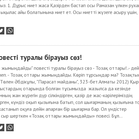
з. 1. Дұрыс ниет жаса Қазірден бастап осы Рамазан үлкен руха
ықылас айы болатынына ниет ет. Осы ниетті жүзеге асыру үшін,
весті туралы бірауыз сөз!
 жымыңдайды" повесті туралы бірауыз сөз - Тозақ оттары!..- дей
леп. - Тозақ оттары жымыңдайды. Көріп тұрсыңдар ма? Тозақты
!! (Төлен Әбдікұлы, "Парасат майданы", 323-бет.Алматы 2012) Қы
рыстардың отарында болған тұсымызда жазылса да кезінде
ың жан жүрегін дүр сілкіндірген, қазір де жас-кәрілеріміздің
ген, күндіз оқып қызығына батып, сол шығарманың қызығына т
астанып оқуға дейін апарған бір шығарма бар. Ол үндістер
і сыр шерткен «Тозақ оттары жымың­дайды» повесі. Бұл...