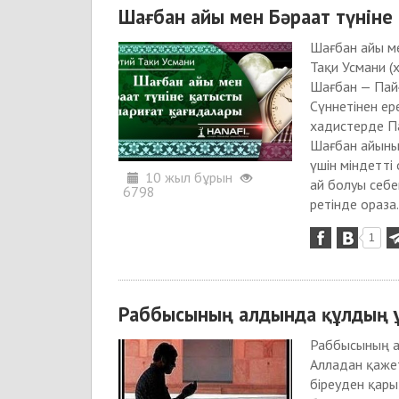
Шағбан айы мен Бәраат түніне
Шағбан айы м
Тақи Усмани (
Шағбан — Пайғ
Сүннетінен ер
хадистерде Па
Шағбан айының
үшін міндетті
10 жыл бұрын
ай болуы себ
6798
ретінде ораза.
1
Раббысының алдында құлдың ұ
Раббысының а
Алладан қажет
біреуден қарыз