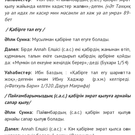
қылу жайында келген хадистер жалған»,-деген.
(«Әт Тәхқиқ
уә әл идах ли касир мин мәсәили әл хәж уә әл умра» 89-
бет
/ Қабірге тал егу /
Әһли Сунна:
Мұсылман қабіріне тал егуге болады.
Дәлел:
Бірде Аллаһ Елшісі (с.а.с.) екі қабірдің жанынан өтіп,
құрманың талын екіге сындырып қабірдің әрбіріне қойды
да: «Мүмкін ол екеуіне жеңілдік берер»,-деді. (Бухари 1/54)
Уаһабистер:
Ибн Баздың : «Қабірге тал егу шариғатта
жоқ»,-дегенін имам Ибну Хаджар (р.х.м.) келтіреді.
(«Фәтхуль Бәри» 1/320. Дәрул Мағрифа)
/ Пайғамбарымыздың (с.а.с.) қабірін зират қылуға арнайы
сапар қылу/
Әһли Сунна:
Пайғамбардың (с.а.с.) қабірін зират қылуға
арнайы сапар қылуға болады.
Дәлел:
Аллаһ Елшісі (с.а.с.): « Кім қабіріме зират қылса оған