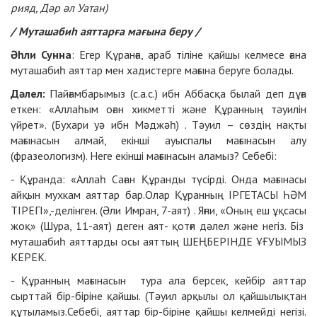
рияд, Дәр әл Уатан)
/ Муташабиһ аяттарға мағына беру /
Әһли Сунна
: Егер Құранға, араб тіліне қайшы келмесе ғана
муташабиһ аяттар мен хадистерге мағына беруге болады.
Дәлел:
Пайғамбарымыз (с.а.с.) ибн Аббасқа былай деп дұға
еткен: «Аллаһым оған хикметті және Құранның тәуилін
үйрет». (Бухари уә ибн Мәджәһ) . Тәуил – сөздің нақты
мағынасын алмай, екінші ауыспалы мағынасын алу
(фразеологизм). Неге екінші мағынасын аламыз? Себебі:
- Құранда: «Аллаһ Саған Құранды түсірді. Онда мағынасы
айқын мухкам аяттар бар.Олар Құранның ІРГЕТАСЫ ҺӘМ
ТІРЕГІ»,-делінген. (Әли Имран, 7-аят) . Яғни, «Оның еш ұқсасы
жоқ» (Шура, 11-аят) деген аят- қотғи дәлел және негіз. Біз
муташабиһ аяттарды осы аяттың ШЕҢБЕРІНДЕ ҰҒУЫМЫЗ
КЕРЕК.
- Құранның мағынасын тура ала берсек, кейбір аяттар
сырттай бір-біріне қайшы. (Тәуил арқылы ол қайшылықтан
құтыламыз.Себебі, аяттар бір-біріне қайшы келмейді негізі.