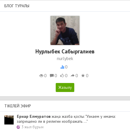
БЛОГ ТУРАЛЫ
Нурлыбек Сабыргалиев
nurlybek
0
0
0
0
0
0
ТІКЕЛЕЙ ЭФИР
Ернар Елмуратов
жаңа жазба қосты: "Узнаем у имама:
запрещено ли в религии изображать ..."
3 жыл бұрын