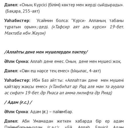
Дәлел:
«Оның Күрсісі (білімі) көктер мен жерді сыйдырады».
(Бақара, 255-аят)
Уаһабистер:
Усаймин болса: "Курси- Алланың табаны
тұратын орын»,-деді.
(«Тафсир аят аль курси» 19-бет.
Мактаба ибн Жаузи)
/Аллаһты дене мен мүшелерден пәктеу/
Әһли Сунна:
Аллаһ дене емес. Оның дене мен мүшесі жоқ.
Дәлел:
«Оған еш нәрсе тең емес» (Ықылас, 4-аят)
Уаһабистер:
Ибн Баз айтты: «Аллаһтан дене мен мүшені
қайтару жақсы емес»
(«Танбиһат әр Рад аля мән тә әууәлә
әс сифат» 19-бет. Әр Риаса әл әммә лилифта Әр Рияд)
/ Адам (ғ.с.) /
Әһли Сунна
: Адам (ғ.с.) – пайғамбар.
Дәлел:
Аби Умамадан жеткен хабарда бір ер адам
Пайғамбарымыздан (с.а.с.): «Ей, Аллаһ Елшісі! Адам