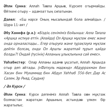
Әһли Сунна
: Аллаһ Тағала Аршыға, Күрсиге отырмайды.
Өйткені отыру – адамзаттың сипатынан.
Дәлел:
«Еш нәрсе Оның мысалындай бола алмайды». /
Шура 11-аят /
Әбу Ханифа (р.а.):
«
Біздің сеніміміз бойынша: Алла Тағала
«Аршқа истиуә етті». (Алайда) Ол Аршқа мұқтаж емес және
онда орналаспады... Егер отыруға және тұрақтауға мұқтаж
дейтін болсақ, онда Ол Аршты жаратпай тұрып қайда
болды?! Ондай (түсінік) Алланың ұлықтығына сай емес».
Уаһабистер:
Олар Алланы адамға ұқсатып, Аллаһ Аршыда
отыр деп айтады.
(«Фатхуль мәджид» Абдуррахман бин
Хасан бин Мухаммад бин Абдул Уаһһаб 356-бет. Дәр Ас
Салям. Эр Рияд, Саудия)
/ Әл Курси /
Әһли Сунна
: Курси дегеніміз Аллаһ Тағала оған мұқтаж
болмастан жаратқан Аршының астындағы үлкен бір
жаратылыс.