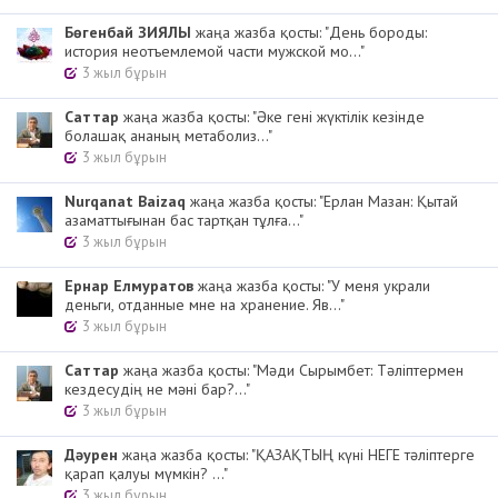
Бөгенбай ЗИЯЛЫ
жаңа жазба қосты: "День бороды:
история неотъемлемой части мужской мо..."
3 жыл бұрын
Cаттар
жаңа жазба қосты: "Әке гені жүктілік кезінде
болашақ ананың метаболиз..."
3 жыл бұрын
Nurqanat Baizaq
жаңа жазба қосты: "Ерлан Мазан: Қытай
азаматтығынан бас тартқан тұлға..."
3 жыл бұрын
Ернар Елмуратов
жаңа жазба қосты: "У меня украли
деньги, отданные мне на хранение. Яв..."
3 жыл бұрын
Cаттар
жаңа жазба қосты: "Мәди Сырымбет: Тәліптермен
кездесудің не мәні бар?..."
3 жыл бұрын
Дәурен
жаңа жазба қосты: "ҚАЗАҚТЫҢ күні НЕГЕ тәліптерге
қарап қалуы мүмкін? ..."
3 жыл бұрын