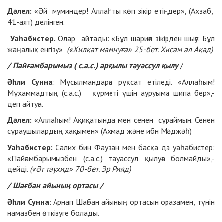
Дәлел:
«Әй муминдер! Аллаһты көп зікір етіңдер», (Ахзаб,
41-аят) делінген.
Уаһабистер.
Олар айтады: «Бұл шариғи зікірден шығу. Бұл
жаңалық енгізу»
(«Хилқат мамнуға» 25-бет. Хисам ал Ақад)
/ Пайғамбарымыз ( с.а.с.) арқылы тәуәссул қылу
/
Әһли Сунна
: Мұсылмандарға рұқсат етіледі. «Аллаһым!
Мұхаммадтың (с.а.с.) құрметі үшін ауруыма шипа бер»,-
деп айтуға.
Дәлел:
«Аллаһым! Ақиқатында мен сенен сұраймын. Сенен
сұраушылардың хақымен» (Ахмад және ибн Мәджәһ)
Уаһабистер:
Салих бин Фаузан мен басқа да уаһабистер:
«Пайғамбарымызбен (с.а.с.) тауассул қылуға болмайды»,-
дейді.
(«Әт таухид» 70-бет. Эр Рияд)
/ Шағбан айының ортасы /
Әһли Сунна
: Арнап Шағбан айының ортасын оразамен, түнін
намазбен өткізуге болады.