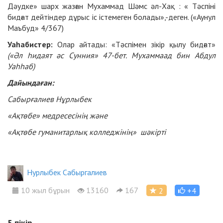
Дәудке» шарх жазған Мухаммад Шәмс әл-Хақ : « Тәспіні
бидғат дейтіндер дұрыс іс істемеген болады»,-деген. («Аунул
Маъбуд» 4/367)
Уаһабистер:
Олар айтады: «Тәспімен зікір қылу бидғат»
(«Әл һидаят әс Сунния» 47-бет. Мухаммаад бин Абдул
Уаһһаб)
Дайындаған:
Сабырғалиев Нұрлыбек
«Ақтөбе» медресесінің және
«Ақтөбе гуманитарлық колледжінің» шәкірті
Нурлыбек Сабыргалиев
10 жыл бұрын
13160
167
2
+4
5
пікір