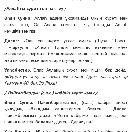
/Аллаһты суреттеп пәктеу
/
Әһли Сунна:
Аллаһ адамға ұқсамайды. Оның суреті мен
пішімі жоқ. Ол Аллаға кемшілік ету болады. Аллаһ
кемшіліктен пәк.
Дәлел:
«Оған еш нәрсе ұқсас емес» (Шура 11-аят).
«Біреудің: «Аллаһ Туралы кемшілік еткеніме және
мазақтаушылардан болғандығыма маған нендей өкініш»,-
дейтін күнді еске алыңдар» (Зумәр, 56-аят)
Уаһабистер
. Олар Алланың суреті мен пішімі бар дейді.
(«Ақидатул әһлу әл иман фи халқи Адам аля сурат әр
Рахман» 40-бет. Эр Рияд)
/ Пайғамбардың (с.а.с.) қабірін зират қылу /
Әһли Сунна:
Пайғамбарымыздың (с.а.с.) қабірін зират
қылудың абзалдығы хадистермен бекіген.
Дәлел:
Пайғамбарымыз (с.а.с.): «Менің қабіріме зират қылса, оған
шапағатым тиіс болады»,-деген. (Дарақутни).
Уаһабистер
: Ибн Баз: «Пайғамбардың (с.а.с.) қабірін зират