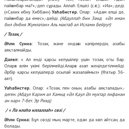
пайғамбар ма?»,-деп сұрады. Аллаһ Елшісі (с.ғ.с.): «Иә»,-деді.
(«Сахих ибну Хиббан»)
Уаһабистер.
Олар: «Адам елші де,
пайғамбар да емес»,-дейді.
(Абдуллаһ бин Зәид «Әл иман
бил Әнбия Жумләтән» Аль мактаб әл Ислами Бейрут)
/ Тозақ /
Әһли Сунна
: Тозақ және ондағы кәпірлердің азабы
аяқталмайды.
Дәлел:
« Ал енді қарсы келушілер үшін тозақ оты бар.
Оларға өлім үкімі берілмейді.Аларға азап жеңілдетілмейді.
Әрбір қарсы келушілерді осылай жазалаймыз» (Фатыр 36-
аят).
Уаһабистер.
Олар: «Тозақ пен оның азабы аяқталады»,-
деген.
(Абдул Карим әл Хамид «Әл Қаул Әл мухтар лифанәи
ән нәр» 7-бет. Эр Рияд)
/ « Лә иләһә иллаллаһ» сөзі /
Әһли Сунна:
Бұл сөзді мың мәрте, одан да көп айтсаң да
болады.