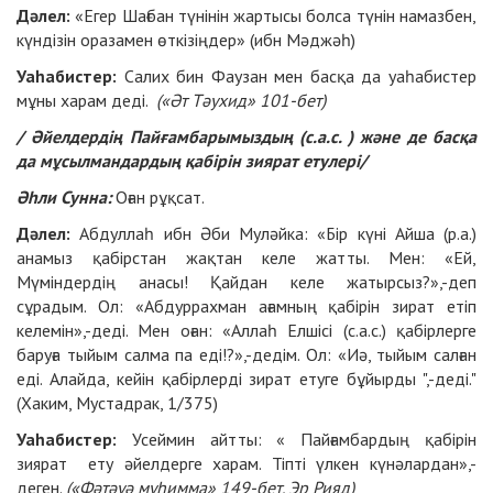
Дәлел:
«Егер Шағбан түнінін жартысы болса түнін намазбен,
күндізін оразамен өткізіңдер» (ибн Мәджәһ)
Уаһабистер:
Салих бин Фаузан мен басқа да уаһабистер
мұны харам деді.
(«Әт Тәухид» 101-бет)
/ Әйелдердің Пайғамбарымыздың (с.а.с. ) және де басқа
да мұсылмандардың қабірін зиярат етулері/
Әһли Сунна:
Оған рұқсат.
Дәлел:
Абдуллаһ ибн Әби Муләйка: «Бір күні Айша (р.а.)
анамыз қабірстан жақтан келе жатты. Мен: «Ей,
Мүміндердің анасы! Қайдан келе жатырсыз?»,-деп
сұрадым. Ол: «Абдуррахман ағамның қабірін зират етіп
келемін»,-деді. Мен оған: «Аллаһ Елшісі (с.а.с.) қабірлерге
баруға тыйым салма па еді!?»,-дедім. Ол: «Иә, тыйым салған
еді. Алайда, кейін қабірлерді зират етуге бұйырды ",-деді."
(Хаким, Мустадрак, 1/375)
Уаһабистер:
Усеймин айтты: « Пайғамбардың қабірін
зиярат ету әйелдерге харам. Тіпті үлкен күнәлардан»,-
деген.
(«Фәтәуә муһимма» 149-бет. Эр Рияд)