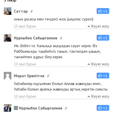
Cаттар
+1
оның ұқсасы мен теңдесі жоқ (ықылас сүресі)
10 жыл бұрын
Жауап жазу
Нурлыбек Сабыргалиев
+2
Ия. Әлбетте. Халыққа ақидадан сауат керек. Өз
Раббымызды ташбиһсіз танып, таътилден қашып,
танзиһпен дұрыс білу керек.
10 жыл бұрын
Жауап жазу
Марат Ержігітов
+1
Уаһабилер мұсылман болып Аллаға жағынуды емес,
Уаһаби болып арапқа жағынуды артық көретін сияқты.
10 жыл бұрын
Жауап жазу
Нурлыбек Сабыргалиев
+1