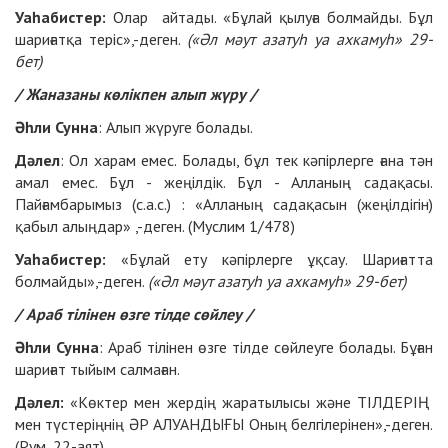
Уаһабистер:
Олар айтады. «Бұлай қылуға болмайды. Бұл
шариғатқа теріс»,-деген.
(«Әл мәут азатуһ уа ахкамуһ» 29-
бет)
/ Жаназаны көлікпен алып жүру /
Әһли Сунна
: Алып жүруге болады.
Дәлел
: Ол харам емес. Болады, бұл тек кәпірлерге ғана тән
амал емес. Бұл - жеңілдік. Бұл - Алланың садақасы.
Пайғамбарымыз (с.а.с.) : «Алланың садақасын (жеңілдігін)
қабыл алыңдар» ,-деген. (Муслим 1/478)
Уаһабистер:
«Бұлай ету кәпірлерге ұқсау. Шариғатта
болмайды»,-деген.
(«Әл мәут азатуһ уа ахкамуһ» 29-бет)
/ Араб тілінен өзге тілде сөйлеу /
Әһли Сунна
: Араб тілінен өзге тілде сөйлеуге болады. Бұған
шариғат тыйым салмаған.
Дәлел:
«Көктер мен жердің жаратылысы және ТІЛДЕРІҢ
мен түстеріңнің ӘР АЛУАНДЫҒЫ Оның белгілерінен»,-деген.
(Рум, 22-аят).