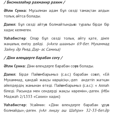
/ Бисмилләһир рахманир рахим /
Әһли Сунна:
Мұсылман адам бұл сөзді тамақтан алдын
толық айтса болады.
Дәлел:
Бұл сөзді айтуға болмайтындығы туралы бірде бір
хадис келмеген.
Уаһабистер
: Олар бұл сөзді толық айту қате, дінге
жаңалық енгізу дейді.
(«Ахта шааиъа» 69-бет. Мухаммад
Зайну. Әр Рияд. Дәр- әс Самиъа)
/ Діни өлеңдерге барабан соғу /
Әһли Сунна:
Діни өлеңдерге барабан соғуға болады.
Дәлел:
Бірде Пайғамбарымыз (с.а.с.) барабан соғып, «Ей
Мухаммад, қандай жақсы көршісің»,-деп әндетіп жатқан
әйелдердің жанынан өтеді. Пайғамбарымыз (с.а.с.): « Аллаһ
біледі. Расында мен сендерді жақсы көремін»,-деген. (Ибн
Мәджәһ 2/1333 «Сахих» хадис)
Уаһабистер:
Усаймин: «Діни өлеңдерге барабан ұруға
болмайды»,-деген.
(«Ал лиқау әш Шаһри» 32-33-бет.Әр