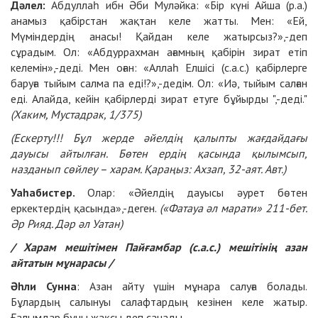
Дәлел:
Абдуллаһ ибн Әби Муләйка: «Бір күні Айша (р.а.)
анамыз қабірстан жақтан келе жатты. Мен: «Ей,
Мүміндердің анасы! Қайдан келе жатырсыз?»,-деп
сұрадым. Ол: «Абдуррахман ағамның қабірін зират етіп
келемін»,-деді. Мен оған: «Аллаһ Елшісі (с.а.с.) қабірлерге
баруға тыйым салма па еді!?»,-дедім. Ол: «Иә, тыйым салған
еді. Алайда, кейін қабірлерді зират етуге бұйырды ",-деді."
(Хаким, Мустадрак, 1/375)
(Ескерту!!! Бұл жерде әйелдің қалыпты жағдайдағы
дауысы айтылған. Бөтен ердің қасында қылымсып,
назданып сөйлеу – харам. Қараңыз: Ахзап, 32-аят. Авт.)
Уаһабистер.
Олар: «Әйелдің дауысы әурет бөтен
еркектердің қасында»,-деген.
(«Фатауа әл марати» 211-бет.
Әр Рияд. Дәр әл Уатан)
/ Харам мешітімен Пайғамбар (с.а.с.) мешітінің азан
айтатын мұнарасы /
Әһли Сунна
: Азан айту үшін мұнара салуға болады.
Бұлардың салынуы салафтардың кезінен келе жатыр.
Ғалымдар бұны жақсы деп санады.