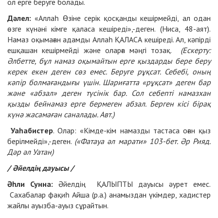
ол ерге беруге болады.
Дәлел:
«Аллаһ Өзіне серік қосқанды кешірмейді, ал одан
өзге күнәні кімге қаласа кешіреді»,-деген. (Ниса, 48-аят).
Намаз оқымаған адамды Аллаһ ҚАЛАСА кешіреді. Ал, кәпірді
ешқашан кешірмейді және оларға мәңгі тозақ.
(Ескерту:
Әлбетте, бұл намаз оқымайтын ерге қыздарды бере беру
керек екен деген сөз емес. Беруге рұқсат. Себебі, оның
кәпір болмағандығы үшін. Шариғатта «рұқсат» деген бар
және «абзал» деген түсінік бар. Сол себепті намазхан
қызды бейнамаз ерге бермеген абзал. Берген кісі бірақ
күнә жасамаған саналады. Авт.)
Уаһабистер
. Олар: «Кімде-кім намазды тастаса оған қыз
берілмейді»,-деген.
(«Фатауа әл марати» 103-бет. Әр Рияд.
Дәр әл Уатан)
/ Әйелдің дауысы /
Әһли Сунна:
Әйелдің ҚАЛЫПТЫ дауысы әурет емес.
Сахабалар фақиһ Айша (р.а.) анамыздан үкімдер, хадистер
жайлы ауызба-ауыз сұрайтын.