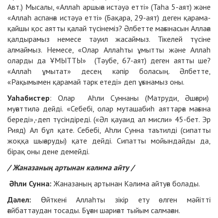
Авт.) Мысалы, «Аллаһ аршыға истәуә етті» (Таһа 5-аят) және
«Аллаһ аспанға истәуә етті» (Бақара, 29-аят) деген қарама-
қайшы қос аятты қалай түсінеміз? Әлбетте мағынасын Аллаға
қалдырамыз немесе тәуил жасаймыз. Тікелей түсіне
алмаймыз. Немесе, «Олар Аллаһты ұмытты және Аллаһ
оларды да ҰМЫТТЫ» (Тәубе, 67-аят) деген аятты ше?
«Аллаһ ұмытат» десең кәпір боласың. Әлбетте,
«Рақымымен қарамай тәрк етеді» деп ұғынамыз оны.
Уаһабистер
: Олар Аһли Суннаны (Матруди, Әшғари)
муғаттилә дейді. «Себебі, олар муташабиһ аяттарға мағына
береді»,-деп түсіндіреді. («Әл қауаид ал мисли» 45-бет. Эр
Рияд) Ал бұл қате. Себебі, Аһли Сунна таътилді (сипатты
жоққа шығаруды) қате дейді. Сипатты мойындайды да,
бірақ оны дене демейді.
/ Жаназаның артынан кәлима айту /
Әһли Сунна:
Жаназаның артынан Кәлима айтуға болады.
Дәлел:
Өйткені Аллаһты зікір ету өлген мәйітті
ғайбаттаудан тосады. Бұған шариғат тыйым салмаған.