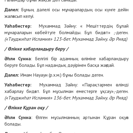
Дәлел:
Бұның дәлелі осы мұнаралардың осы күнге дейін
жалғасып келуі.
Уаһабистер:
Мухаммад Зәйну: « Мешіттердің бұлай
мұнараларын көбейтуге болмайды. Бұл бидғат» ,-деген.
(«Тәуджиһат Исләмия» 123-бет. Мухаммад Зәйну. Әр Рияд)
/ Өлікке хабарландыру беру /
Әһли Сунна
: Белгілі бір адамның өліміне хабарландыру
беруге болады. Бұл надандық дәуірінен басқа жағдай.
Дәлел:
Имам Науауи (р.х.м.) бұны болады деген.
Уаһабистер:
Мухаммад Зайну: «Парақтармен өлімді
хабарлау бидғат. Бұл мұсылман еместерге ұқсау»,-деген.
(«Тәуджиһат Исләмия» 136-бет. Мухаммад Зәйну. Әр Рияд)
/ Өлікке Құран оқу /
Әһли Сунна
: Өлген мұсылманның артынан Құран оқуға
болады.