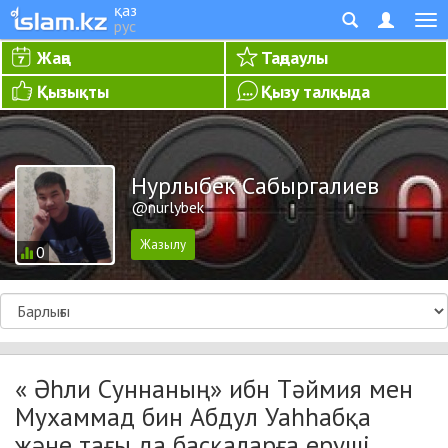
қаз
рус
Жаңа
Таңдаулы
Қызықты
Қызу талқыда
Нурлыбек Сабыргалиев
@nurlybek
0
« Әһли Суннаның» ибн Тәймия мен
Мухаммад бин Абдул Уаһһабқа
және тағы да басқаларға еруші