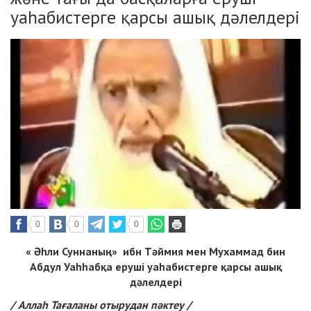
уаһабистерге қарсы ашық дәлелдері
0
0
0
« Әһли Суннаның» ибн Тәймия мен Мухаммад бин
Абдул Уаһһабқа еруші уаһабистерге қарсы ашық
дәлелдері
/ Аллаһ Тағаланы отырудан пәктеу /