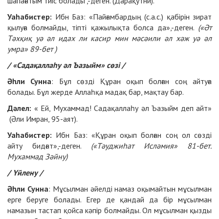
шапағатым тиіс болады",-деген. (Дарақутни).
Уаһабистер:
Ибн Баз: «Пайғамбардың (с.а.с.) қабірін зират
қылуға болмайды, тіпті қажылықта болса да»,-деген.
(«Әт
Тәхқиқ уә әл идах ли касир мин мәсәили әл хәж уә әл
умра» 89-бет )
/ «Садақаллаһу әл Ъазыйм» сөзі /
Әһли Сунна
: Бұл сөзді Құран оқып болған соң айтуға
болады. Бұл жерде Аллаһқа мадақ бар, мақтау бар.
Дәлел:
« Ей, Мухаммад! Садақаллаһу әл Ъазыйм деп айт»
(Әли Имран, 95-аят).
Уаһабистер:
Ибн Баз: «Құран оқып болған соң ол сөзді
айту бидғат»,-деген.
(«Тәуджиһат Исләмия» 81-бет.
Мухаммад Зәйну)
/ Үйлену /
Әһли Сунна
: Мұсылман әйелді намаз оқымайтын мұсылман
ерге беруге болады. Егер де қандай да бір мұсылман
намазын тастап қойса кәпір болмайды. Ол мұсылман қызды