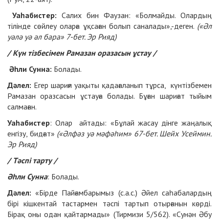
Уаһабистер:
Салих бин Фаузан: «Болмайды. Олардың
тілінде сөйлеу оларға ұқсаған болып саналады»,-деген.
(«Әл
уәлә уә әл бара» 7-бет. Эр Рияд)
/ Күн тізбесімен Рамазан оразасын ұстау /
Әһли Сунна:
Болады.
Дәлел:
Егер шариғи уақыты қадағаланып тұрса, күнтізбемен
Рамазан оразсасын ұстауға болады. Бұған шариғат тыйым
салмаған.
Уаһабистер
: Олар айтады: «Бұлай жасау дінге жаңалық
енгізу, бидғат»
(«Әлфәз уә мәфәһим» 67-бет. Шейх Усеймин.
Эр Рияд)
/ Тәспі тарту /
Әһли Сунна
: Болады.
Дәлел:
«Бірде Пайғамбарымыз (с.а.с.) Әйел саһабалардың
бірі кішкентай тастармен тәспі тартып отырғанын көрді.
Бірақ оны одан қайтармады» (Тирмизи 5/562). «Сунән Әбу