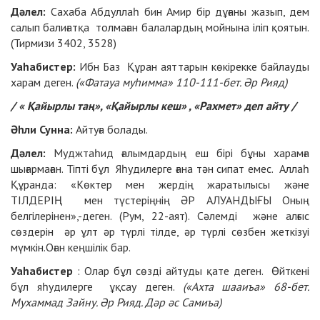
Дәлел:
Сахаба Абдуллаһ бин Амир бір дұғаны жазып, дем
салып балиғатқа толмаған балалардың мойнына іліп қоятын.
(Тирмизи 3402, 3528)
Уаһабистер:
Ибн Баз Құран аяттарын көкірекке байлауды
харам деген.
(«Фатауа муһимма» 110-111-бет. Әр Рияд)
/ « Қайырлы таң», «Қайырлы кеш» , «Рахмет» деп айту /
Әһли Сунна:
Айтуға болады.
Дәлел:
Муджтаһид ғалымдардың еш бірі бұны харамға
шығармаған. Тіпті бұл Яһудилерге ғана тән сипат емес. Аллаһ
Құранда: «Көктер мен жердің жаратылысы және
ТІЛДЕРІҢ мен түстеріңнің ӘР АЛУАНДЫҒЫ Оның
белгілерінен»,-деген. (Рум, 22-аят). Сәлемді және алғыс
сөздерін әр ұлт әр түрлі тілде, әр түрлі сөзбен жеткізуі
мүмкін.Оған кеңшілік бар.
Уаһабистер
: Олар бұл сөзді айтуды қате деген. Өйткені
бұл яһудилерге ұқсау деген.
(«Ахта шааиъа» 68-бет.
Мухаммад Зайну. Әр Рияд. Дәр әс Самиъа)