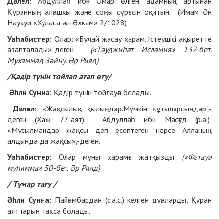
Дәлел:
Абдуллаһ ибн Омар өлген адамның артынан
Құранның алғашқы және соңғы сүресін оқитын. (Имам Ән
Науауи «Хуласа әл-Әхкам» 2/1028)
Уаһабистер:
Олар: «Бұлай жасау харам. Істеушісі ақыретте
азапталады»-деген
(«Тәуджиһат Исләмия» 137-бет.
Мухаммад Зәйну. Әр Рияд)
/Қадір түнін тойлап атап өту/
Әһли Сунна:
Қадір түнін тойлауға болады.
Дәлел:
«Жақсылық қылыңдар.Мүмкін құтыларсыңдар",-
деген (Хаж 77-аят). Абдуллаһ ибн Масғуд (р.а.):
«Мұсылмандар жақсы деп есептеген нәрсе Алланың
алдында да жақсы»,-деген.
Уаһабистер:
Олар мұны харамға жатқызды.
(«Фатауа
муһимма» 50-бет. Әр Рияд)
/ Тұмар тағу /
Әһли Сунна:
Пайғамбардан (с.а.с.) келген дұғаларды, Құран
аяттарын тақса болады.