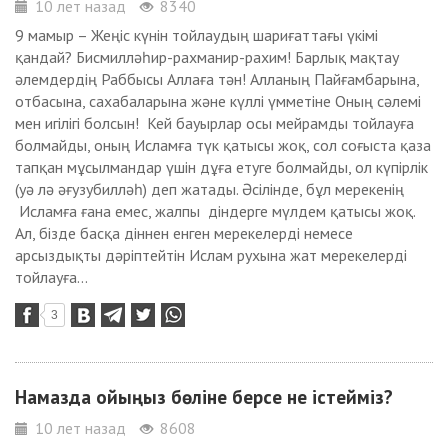
10 лет назад
8340
9 мамыр – Жеңіс күнін тойлаудың шариғаттағы үкімі
қандай? Бисмилләһир-рахманир-рахим! Барлық мақтау
әлемдердің Раббысы Аллаға тән! Алланың Пайғамбарына,
отбасына, саxабаларына және күллі үмметіне Оның сәлемі
мен игілігі болсын! Кей бауырлар осы мейрамды тойлауға
болмайды, оның Исламға түк қатысы жоқ, сол соғыста қаза
тапқан мұсылмандар үшін дұға етуге болмайды, ол күпірлік
(уә лә әғузубилләһ) деп жатады. Әсілінде, бұл мерекенің
Исламға ғана емес, жалпы діндерге мүлдем қатысы жоқ.
Ал, бізде басқа діннен енген мерекелерді немесе
арсыздықты дәріптейтін Ислам руxына жат мерекелерді
тойлауға...
3
Намазда ойыңыз бөліне берсе не істейміз?
10 лет назад
8608