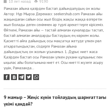
10 лет назад
9190
Рамазан айына қазірден бастап дайындалудың он жолы
Автор: Нур Мырза Дереккөз: seekershub.com Рамазан айы
жақындаған сайын осы жыл біздің жақсы жаққа өзгеретін
жыл болады деген сеніммен әр түрлі әрекеттерге кірісеміз.
Өйткені, Рамазан айы — тастай алмаған күнәларды тастап,
бастай алмаған амалдарды бастаудың ең көркем жолы.
Қасиетті айға дайындық осы мақсатқа жетуде үлкен рөл
атқаратындықтан, сіздерге Рамазан айына
дайындықтың он жолын ұсынамыз. 1. Дұрыс ниет жаса
Қазірден бастап осы Рамазан үлкен рухани құлшыныс пен
ықылас айы болатынына ниет ет. Осы ниетті жүзеге асыру
үшін, Рамазанда...
9 мамыр – Жеңіс күнін тойлаудың шариғаттағы
үкімі қандай?