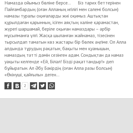
Намазда ойымыз бөліне берсе... Біз тарих беттерінен
Пайғамбардың (оған Алланың игілігі мен сәлемі болсын)
намазы туралы оқиғаларды жиі оқимыз. Аштықтан
құрылдаған қарынның, ісіген аяқтың халіне қарамастан,
жүрегі шаршамай, беріле оқыған намаздары – әрбір
мұсылманға үлгі. Жасқа шыланған жайнамаз, тізесінен
тырсылдап таматын көз жастары бір бөлек әңгіме. Ол Алла
алдында тұрудың рақатын, бақыты мен қуанышын,
намаздың тәтті дәмін сезінген адам. Сондықтан да намаз
уақыты келгенде «Ей, Біләл! Бізді рақаттандыр!» деп
бұйыратын. Ал Әбу Бәкірдің (оған Алла разы болсын)
«Өкінуші, қайғылы» деген...
2