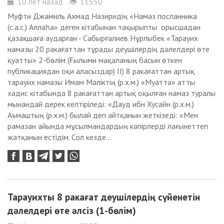
10 лет назад
11550
Муфти Джамиль Ахмад Назиридің «Намаз посланника
(с.а.с.) Аллаһа» деген кітабынан тақырыпты орысшадан
қазақшаға аударған - Сабырғалиев Нұрлыбек «Тарауих
намазы 20 ракағаттан тұрады деушілердің дәлелдері өте
қуатты» 2-бөлім (Ғылыми мақаланың басын өткен
публикациядан оқи аласыздар) ІІ) 8 ракағаттан артық
тарауих намазы Имам Мәліктің (р.х.м.) «Муатта» атты
хадис кітабында 8 ракағаттан артық оқылған намаз туралы
мынандай дерек келтіріледі: «Дауд ибн Хусайн (р.х.м.)
Аъмаштың (р.х.м.) былай деп айтқанын жеткізеді: «Мен
рамазан айында мұсылмандардың кәпірлерді лағынеттеп
жатқанын естідім. Сол кезде...
Тарауихты 8 ракағат деушілердің сүйенетін
дәлелдері өте әлсіз (1-бөлім)