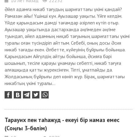
10 лет назад
22232
Әйел адамға никаб тағудың шариғаттағы үкімі қандай?
Рамазан айы! Үшінші күн. Ауызашар уақыты. Үйге келдім.
Үйде қарындасым дәмді тағамдар әзірлеп күтіп отыр.
Ауызашар уақытында дастарханда әңгімеден әңгіме
туындап, әйел адамның ниқаб тағуының шариғаттағы үкімі
туралы оған түсіндіріп айттым. Себебі, оның досы Әсия
никаб тағады екен. Әлбетте, күйеуінің бұйрығы бойынша.
Қарындасым Айгүлдің айтуы бойынша, Әсияға бәрі
шошынып, тесіле қарауы ұнамауы себепті, никаб тағуға
алғашқыда қатты жүрексінген. Тіпті, ұнатпайды да.
Жолдасының бұйрығы деп көніп жүр. Бірақ, шариғаттағы
никабтың үкімі туралы...
Тарауих пен таһажуд - екеуі бір намаз емес
(Соңғы 3-бөлім)