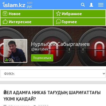
қаз
рус
Новое
Избранное
Интересное
Горячее
Нурлыбек Сабыргалиев
@nurlybek
0
ӘЙЕЛ АДАМҒА НИКАБ ТАҒУДЫҢ ШАРИҒАТТАҒЫ
ҮКІМІ ҚАНДАЙ?