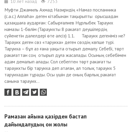
10 лет назад
7253
Муфти Джамиль Ахмад Назиридің «Намаз посланника
(с.а.с.) Аллаһа» деген кітабынан тақырыпты орысшадан
қазақшаға аударған: Сабырғалиев Нұрлыбек Тарауих
намазы 1-бөлім (Тарауихты 8 ракағат деушілердің
сүйенетін дәлелдері өте әлсіз) 1.1. Тарауих дегеніміз не?
Тарауих деген сөз «таруиха» деген сөздің көпше түрі.
Таруиха – бұл аз ғана уақыта отырып демалу. Себебі, төрт
ракағаттан соң отырып дұға жасалады. Осының себебімен
адам демалып алады. Сол себептен төрт ракағатты
тарауихты бір таруиха деп атаған, ал толық тарауих 5
таруихадан тұрады. Осы үшін де оның барлық ракағат
санына тарауих...
Рамазан айына қазірден бастап
дайындалудың он жолы