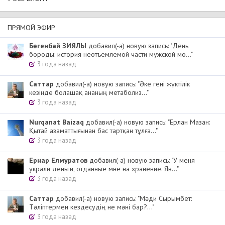
ПРЯМОЙ ЭФИР
Бөгенбай ЗИЯЛЫ
добавил(-а) новую запись: "День
бороды: история неотъемлемой части мужской мо..."
3 года назад
Cаттар
добавил(-а) новую запись: "Әке гені жүктілік
кезінде болашақ ананың метаболиз..."
3 года назад
Nurqanat Baizaq
добавил(-а) новую запись: "Ерлан Мазан:
Қытай азаматтығынан бас тартқан тұлға..."
3 года назад
Ернар Елмуратов
добавил(-а) новую запись: "У меня
украли деньги, отданные мне на хранение. Яв..."
3 года назад
Cаттар
добавил(-а) новую запись: "Мәди Сырымбет:
Тәліптермен кездесудің не мәні бар?..."
3 года назад