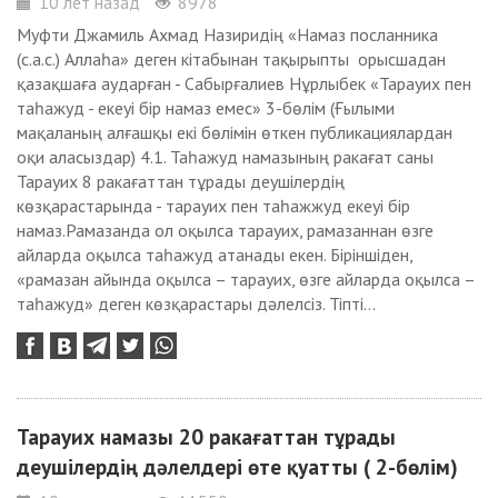
10 лет назад
8978
Муфти Джамиль Ахмад Назиридің «Намаз посланника
(с.а.с.) Аллаһа» деген кітабынан тақырыпты орысшадан
қазақшаға аударған - Сабырғалиев Нұрлыбек «Тарауих пен
таһажуд - екеуі бір намаз емес» 3-бөлім (Ғылыми
мақаланың алғашқы екі бөлімін өткен публикациялардан
оқи аласыздар) 4.1. Таһажуд намазының ракағат саны
Тарауих 8 ракағаттан тұрады деушілердің
көзқарастарында - тарауих пен таһажжуд екеуі бір
намаз.Рамазанда ол оқылса тарауих, рамазаннан өзге
айларда оқылса таһажуд атанады екен. Біріншіден,
«рамазан айында оқылса – тарауих, өзге айларда оқылса –
таһажуд» деген көзқарастары дәлелсіз. Тіпті...
Тарауих намазы 20 ракағаттан тұрады
деушілердің дәлелдері өте қуатты ( 2-бөлім)