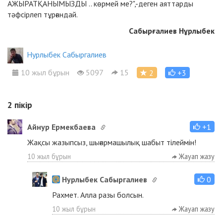
АЖЫРАТҚАНЫМЫЗДЫ .. көрмей ме?",-деген аяттарды
тәфсірлеп тұрғандай.
Сабырғалиев Нұрлыбек
Нурлыбек Сабыргалиев
10 жыл бұрын
5097
15
2
+3
2
пікір
Айнур Ермекбаева
+1
Жақсы жазыпсыз, шығармашылық шабыт тілеймін!
10 жыл бұрын
Жауап жазу
Нурлыбек Сабыргалиев
0
Рахмет. Алла разы болсын.
10 жыл бұрын
Жауап жазу