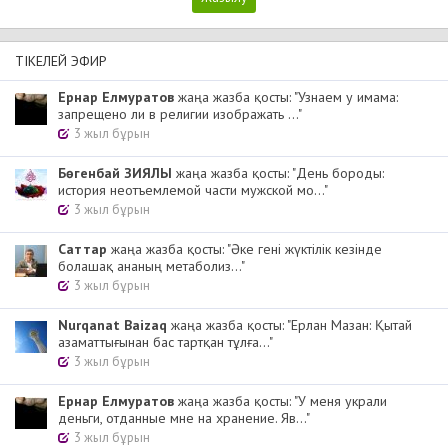
ТІКЕЛЕЙ ЭФИР
Ернар Елмуратов
жаңа жазба қосты: "Узнаем у имама:
запрещено ли в религии изображать ..."
3 жыл бұрын
Бөгенбай ЗИЯЛЫ
жаңа жазба қосты: "День бороды:
история неотъемлемой части мужской мо..."
3 жыл бұрын
Cаттар
жаңа жазба қосты: "Әке гені жүктілік кезінде
болашақ ананың метаболиз..."
3 жыл бұрын
Nurqanat Baizaq
жаңа жазба қосты: "Ерлан Мазан: Қытай
азаматтығынан бас тартқан тұлға..."
3 жыл бұрын
Ернар Елмуратов
жаңа жазба қосты: "У меня украли
деньги, отданные мне на хранение. Яв..."
3 жыл бұрын