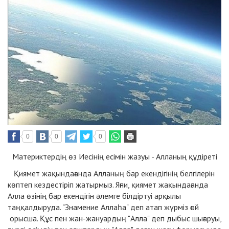
0
0
0
Материктердің өз Иесінің есімін жазуы - Алланың құдіреті
Қиямет жақындағанда Алланың бар екендігінің белгілерін
көптеп кездестіріп жатырмыз. Яғни, қиямет жақындағанда
Алла өзінің бар екендігін әлемге білдіртуі арқылы
таңқалдыруда. "Знамение Аллаһа" деп атап жүрміз ғой
орысша. Құс пен жан-жануардың "Алла" деп дыбыс шығаруы,