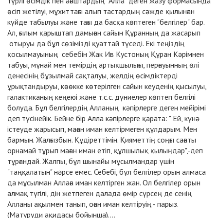
түрлі өсімдік пен ағаштардың "Алла" деген жазу формасында
өсіп жетілуі, мұхиттағы алып тастардың сәжде қылынған
күйде табылуы және тағы да басқа көптеген "белгілер" бар.
Ал, ғылым қарыштап дамыған сайын Құранның да жасарып
отыруы да бұл сөзімізді қуаттай түседі. Екі теңіздің
қосылмауының себебін Жак Ив Кустоның Құран Кәрімнен
табуы, мұнай мен темірдің артықшылығы, перғауынның өлі
денесінің бұзылмай сақталуы, желдің өсімдіктерді
ұрықтандыруы, көөкке көтерілген сайын кеуденің қысылуы,
галактиканың кеңеюі және т.с.с. дүниелер көптеп белгілі
болуда. Бұл белгілердің Алланың кәпірлерге деген мейірімі
деп түсінейік. Бейне бір Алла кәпірлерге қарата: " Ей, күнә
істеуде жарысып, маған иман келтірмеген құлдарым. Мен
бармын. Жалғызбын. Құдіреттімін. Қияметтің соңғы сағаты
орнамай тұрып маған иман етіп, құлшылық қылыңдар",-деп
тұрғандай. Жалпы, бұл шынайы мұсылмандар үшін
"таңқалатын" нәрсе емес. Себебі, бұл белгілер орын алмаса
да мұсылман Аллаға иман келтірген жан. Ол белгілер орын
алмақ түгілі, дін жетпеген далада өмір сүрсең де сенің
Алланы ақылмен танып, оған иман келтіруің - парыз.
(Матуруди ақидасы бойынша)....