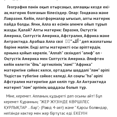
География пәнін оқып отырсаңыз, алғашқы кезде екі-
ақ материк болғанын білесіздер. Олар: Гондвана және
Лавразия. Кейін, платформалар ығысып, алты материк
пайда болды. Яғни, Алла өз есімін әлемге ойып тұрып
жазды. Қалай? Алты материк: Евразия, Оңтүстік
Америка, Солтүстік Америка, Афстралия, Африка және
Антрактида. Арабша Алла сөзі "ْْآلله " деп жазлатыны
бәріне мәлім. Енді алты материкті осы әріптердің
орнына қойып көрелік. "Аллаһ" сөзіндегі "әлиф" ол -
Оңтүстік Америка мен Солтүстік Америка. Әлифтен
кейін келетін "Әль" артиклінің "ләмі" "Африка"
материгіне сәйкес келсе, ортадағы шәддәлі "ләм" әріпі
Үндістан түбегіне сәйкес келеді. Ал соңғы "һә" әріпі
Афстралия материгіне дәл келіп тұр. Ал Антрактида
материгі "ләм" әрпінің шәддасы болып тұр.
Міне, керемет. Алланың құдыреті деп осыны айт! Бұл
керемет Құранның: "ЖЕР ЖҮЗІНДЕ КӨРШІЛЕС
ҚҰРЛЫҚТАР ...бар",- (Рағыд 4-аят) және " Қарсы болғандар,
негізінде көктер мен жер біртұтас еді. ЕКЕУІН