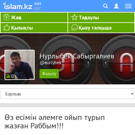
қаз
рус
Жаңа
Таңдаулы
Қызықты
Қызу талқыда
Нурлыбек Сабыргалиев
@nurlybek
0
Өз есімін әлемге ойып тұрып
жазған Раббым!!!