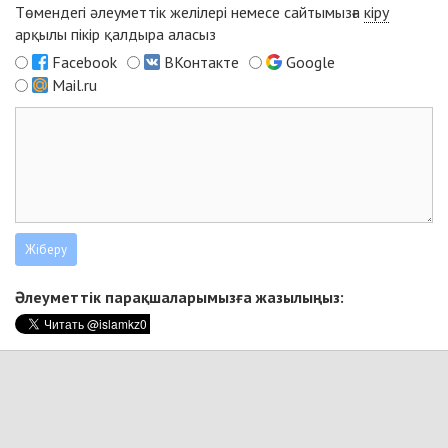
Төмендегі әлеуметтік желілері немесе сайтымызға
кіру
арқылы пікір қалдыра аласыз
Facebook
ВКонтакте
Google
Mail.ru
Әлеуметтік парақшаларымызға жазылыңыз: